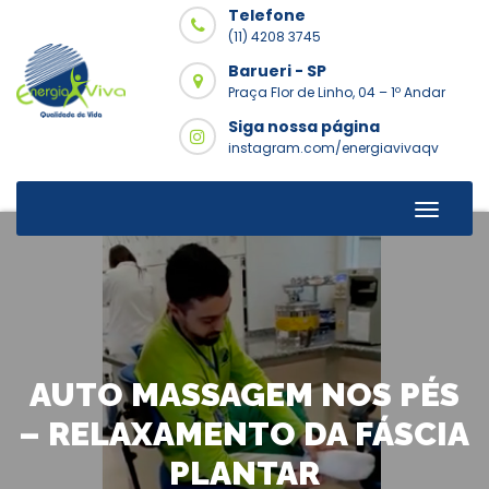
Skip
Telefone
to
(11) 4208 3745
content
Barueri - SP
Praça Flor de Linho, 04 – 1º Andar
Siga nossa página
instagram.com/energiavivaqv
Toggle
Naviga
AUTO MASSAGEM NOS PÉS
– RELAXAMENTO DA FÁSCIA
PLANTAR